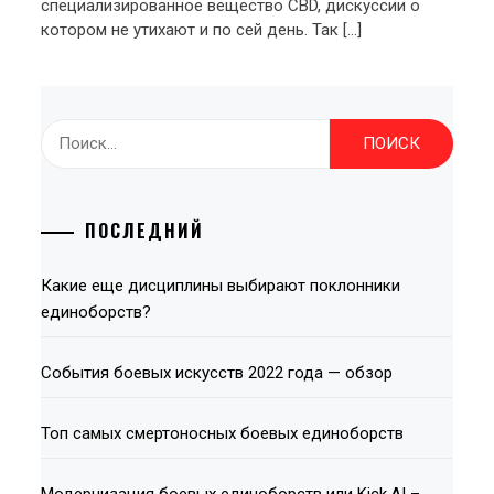
специализированное вещество СВD, дискуссии о
котором не утихают и по сей день. Так […]
Найти:
ПОСЛЕДНИЙ
Какие еще дисциплины выбирают поклонники
единоборств?
События боевых искусств 2022 года — обзор
Топ самых смертоносных боевых единоборств
Модернизация боевых единоборств или Kick.AI –