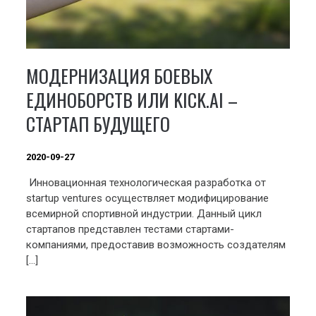
МОДЕРНИЗАЦИЯ БОЕВЫХ
ЕДИНОБОРСТВ ИЛИ KICK.AI –
СТАРТАП БУДУЩЕГО
2020-09-27
Инновационная технологическая разработка от
startup ventures осуществляет модифицирование
всемирной спортивной индустрии. Данный цикл
стартапов представлен тестами стартами-
компаниями, предоставив возможность создателям
[…]