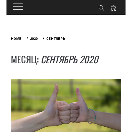
Skip
to
HOME
2020
СЕНТЯБРЬ
content
МЕСЯЦ:
СЕНТЯБРЬ 2020