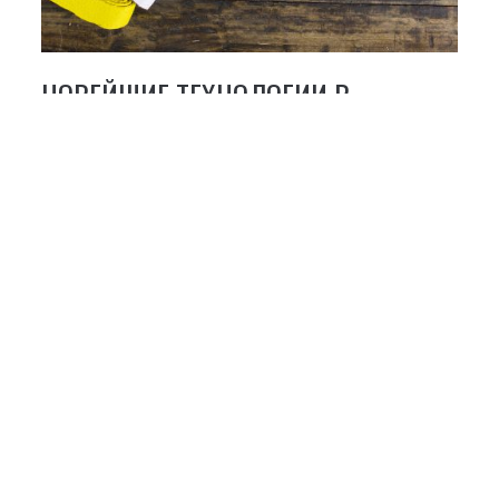
НОВЕЙШИЕ ТЕХНОЛОГИИ В
ЧЕМПИОНАТАХ ПО БОЕВЫМ
ИСКУССТВАМ
2020-05-04
Боевые искусства с каждым годом привлекают все
больше внимания фанатов. Мы любим смотреть бои,
болеть за наших фаворитов и время от времени
делать ставки. Это становится таким же
популярным, как баскетбол или теннис, поэтому я
обнаруживаю, что проверяю различные сайты
ставок на спорт, чтобы узнать, могу ли я
использовать «Unibet boonuskood» для ставок на
боевые […]