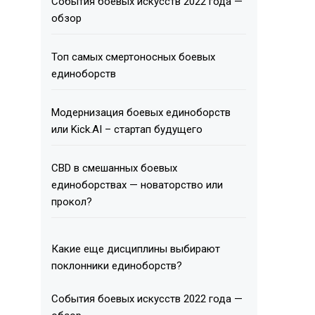
События боевых искусств 2022 года —
обзор
Топ самых смертоносных боевых
единоборств
Модернизация боевых единоборств
или Kick.AI – стартап будущего
СВD в смешанных боевых
единоборствах — новаторство или
прокол?
Какие еще дисциплины выбирают
поклонники единоборств?
События боевых искусств 2022 года —