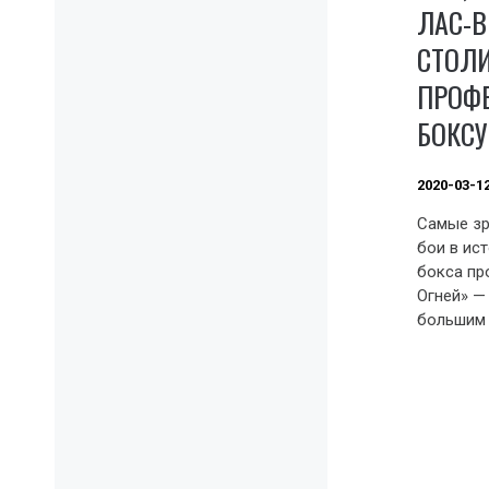
ЛАС-В
СТОЛ
ПРОФ
БОКСУ
2020-03-1
Самые з
бои в ис
бокса пр
Огней» —
большим 