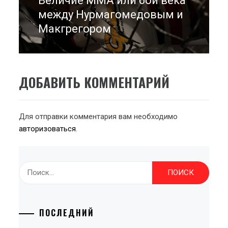
Величие ММА или бой века
post:
между Нурмагомедовым и
Макгрегором
ДОБАВИТЬ КОММЕНТАРИЙ
Для отправки комментария вам необходимо
авторизоваться
.
Найти:
ПОСЛЕДНИЙ