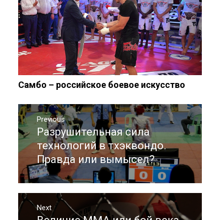
Самбо – российское боевое искусство
Навигация
по
Previous
Разрушительная сила
Previous
записям
post:
технологий в тхэквондо.
Правда или вымысел?
Next
Next