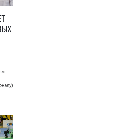
ЕТ
ВЫХ
ем
оналу)