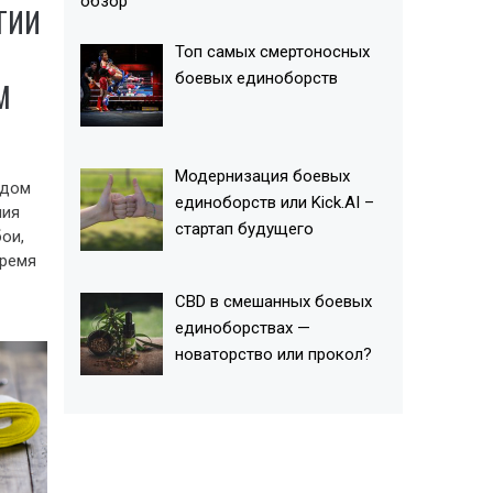
обзор
ГИИ
Топ самых смертоносных
боевых единоборств
М
Модернизация боевых
одом
единоборств или Kick.AI –
ния
стартап будущего
ои,
время
СВD в смешанных боевых
единоборствах —
новаторство или прокол?