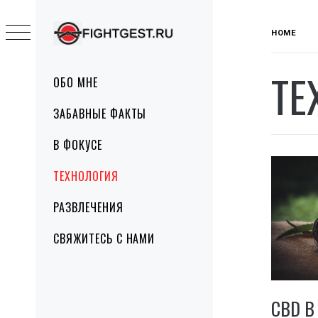
Skip
to
HOME
content
FIGHTGEST.RU
ТЕ
Primary
ОБО МНЕ
Menu
ЗАБАВНЫЕ ФАКТЫ
В ФОКУСЕ
ТЕХНОЛОГИЯ
РАЗВЛЕЧЕНИЯ
СВЯЖИТЕСЬ С НАМИ
СВD 