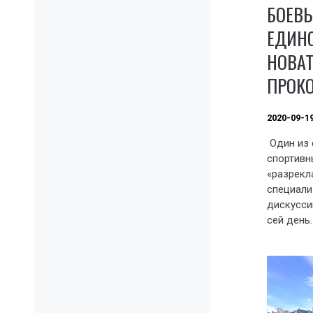
БОЕВ
ЕДИН
НОВА
ПРОК
2020-09-1
Один из 
спортивн
«разрекл
специали
дискусси
сей день.