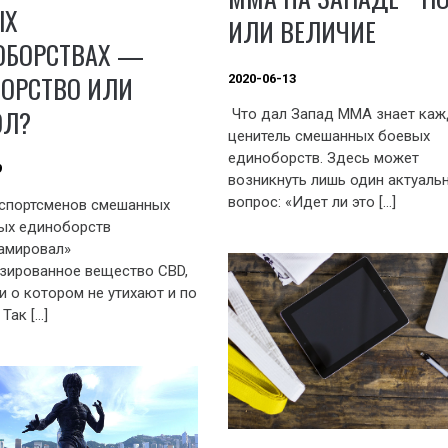
ЫХ
ИЛИ ВЕЛИЧИЕ
ОБОРСТВАХ —
ТОРСТВО ИЛИ
2020-06-13
ОЛ?
Что дал Запад ММА знает ка
ценитель смешанных боевых
единоборств. Здесь может
9
возникнуть лишь один актуаль
вопрос: «Идет ли это […]
спортсменов смешанных
ых единоборств
амировал»
зированное вещество СВD,
и о котором не утихают и по
 Так […]