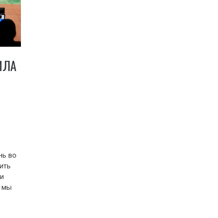
ИЛА
нь во
ить
и
 мы