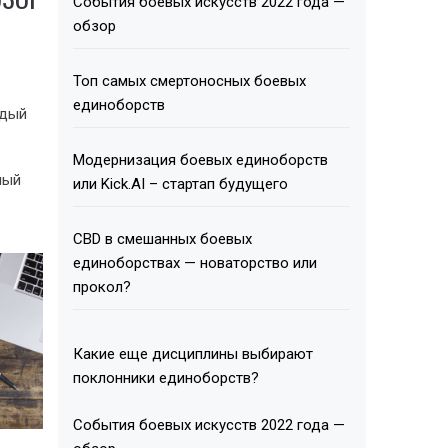
События боевых искусств 2022 года —
обзор
Топ самых смертоносных боевых
единоборств
ждый
Модернизация боевых единоборств
ный
или Kick.AI – стартап будущего
СВD в смешанных боевых
единоборствах — новаторство или
прокол?
Какие еще дисциплины выбирают
поклонники единоборств?
События боевых искусств 2022 года —